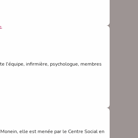
ts façon " auberge espagnole "
Attention aux chocolats !!!!
ute l'équipe, infirmière, psychologue, membres
ccompagné de photos de vos enfants et peût être
 Monein, elle est menée par le Centre Social en