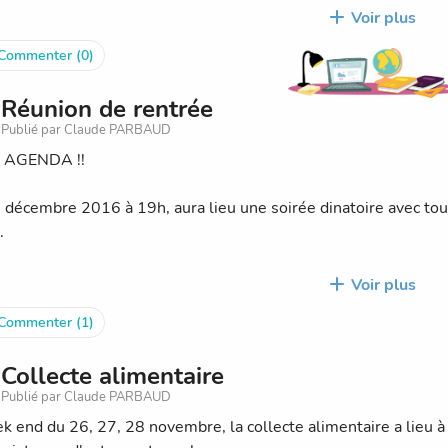
t rester.
Voir plus
Commenter (0)
as peut être partagé après le spectacle avec les parents inscri
Réunion de rentrée
l'équipe vous souhaite un joyeux noël et de bonnes vacances !! 
Publié par Claude PARBAUD
 AGENDA !!
8 décembre 2016 à 19h, aura lieu une soirée dinatoire avec to
.
uoi nous allons parler ?
Voir plus
Commenter (1)
vie de la crèche, de vos attentes, de vos envies, et bien sûr a
un film,....génial non !!!!
Collecte alimentaire
Publié par Claude PARBAUD
k end du 26, 27, 28 novembre, la collecte alimentaire a lieu à