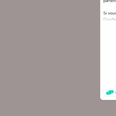
parten
Si vous
Couche
Merci 