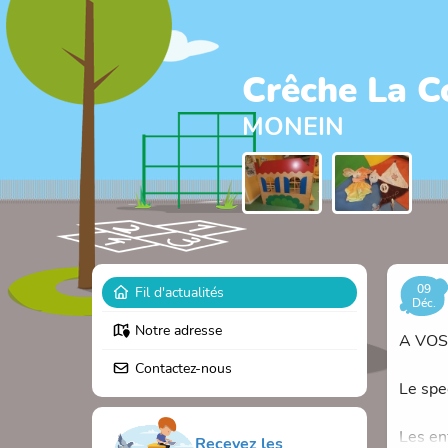
Crêche La C
MONEIN
09
Fil d'actualités
Déc.
Notre adresse
A VOS
Contactez-nous
Le spe
Les enf
Recevez les